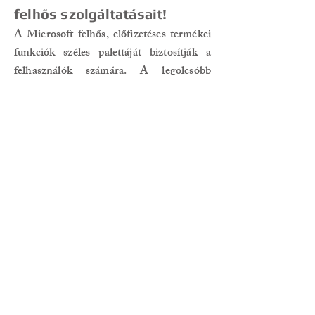
felhős szolgáltatásait!
A Microsoft felhős, előfizetéses termékei
funkciók széles palettáját biztosítják a
felhasználók számára. A legolcsóbb
csomagok is olyan elemeket tartalmaznak,
melyekkel egy vállalkozás működéséhez
szükséges informatikai igények (levelezés,
csoportmunka, felhős tárhely, stb)
lefedhetők. A szolgáltatások jelentős része
30 napos, ingyenes próbaidőszakkal
tesztelhető.
Segítünk a megfelelő csomag
kiválasztásában,
forduljon hozzánk
bizalommal!